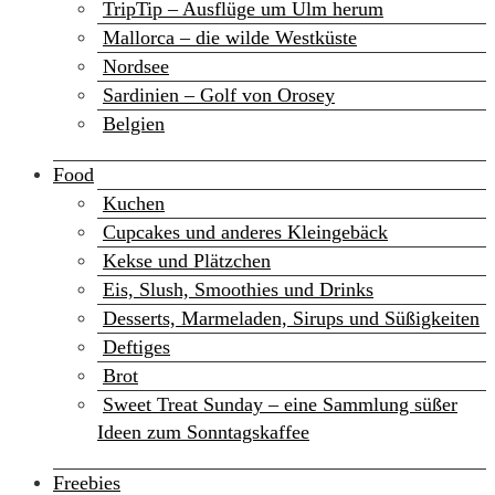
TripTip – Ausflüge um Ulm herum
Mallorca – die wilde Westküste
Nordsee
Sardinien – Golf von Orosey
Belgien
Food
Kuchen
Cupcakes und anderes Kleingebäck
Kekse und Plätzchen
Eis, Slush, Smoothies und Drinks
Desserts, Marmeladen, Sirups und Süßigkeiten
Deftiges
Brot
Sweet Treat Sunday – eine Sammlung süßer
Ideen zum Sonntagskaffee
Freebies