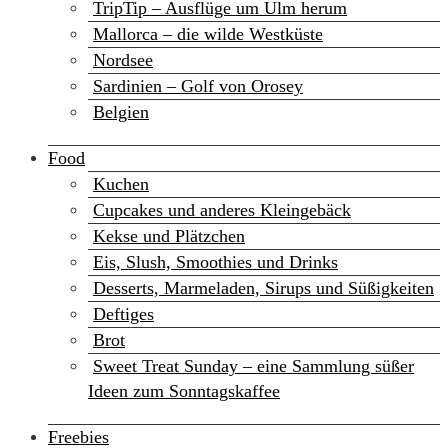
TripTip – Ausflüge um Ulm herum
Mallorca – die wilde Westküste
Nordsee
Sardinien – Golf von Orosey
Belgien
Food
Kuchen
Cupcakes und anderes Kleingebäck
Kekse und Plätzchen
Eis, Slush, Smoothies und Drinks
Desserts, Marmeladen, Sirups und Süßigkeiten
Deftiges
Brot
Sweet Treat Sunday – eine Sammlung süßer
Ideen zum Sonntagskaffee
Freebies