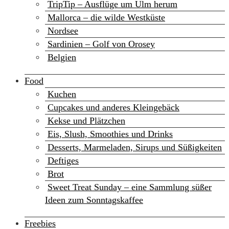
TripTip – Ausflüge um Ulm herum
Mallorca – die wilde Westküste
Nordsee
Sardinien – Golf von Orosey
Belgien
Food
Kuchen
Cupcakes und anderes Kleingebäck
Kekse und Plätzchen
Eis, Slush, Smoothies und Drinks
Desserts, Marmeladen, Sirups und Süßigkeiten
Deftiges
Brot
Sweet Treat Sunday – eine Sammlung süßer
Ideen zum Sonntagskaffee
Freebies