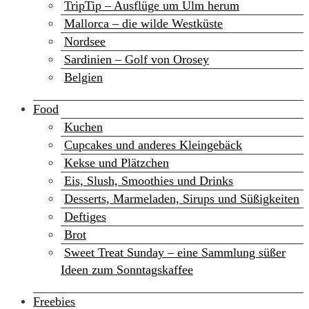
TripTip – Ausflüge um Ulm herum
Mallorca – die wilde Westküste
Nordsee
Sardinien – Golf von Orosey
Belgien
Food
Kuchen
Cupcakes und anderes Kleingebäck
Kekse und Plätzchen
Eis, Slush, Smoothies und Drinks
Desserts, Marmeladen, Sirups und Süßigkeiten
Deftiges
Brot
Sweet Treat Sunday – eine Sammlung süßer
Ideen zum Sonntagskaffee
Freebies