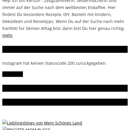
Hey! Ich bin Kerstin - Zeugsammlerin, Selbermacherin und
immer auf der Suche nach dem weltbesten Eiskaffee. Hier
findest Du besondere Rezepte, DIY, Basteln mit Kindern,
Dekoideen und Reisetipps. Wenn Du auf der Suche nach mehr
Konfetti für Deinen Alltag bist, dann bist Du hier genau richtig.
mehr
Instagram
Instagram hat keinen Statuscode 200 zurückgegeben.
Follow Me!
Gern gelesen
Da bin ich dabei