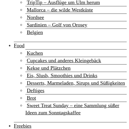
TripTip – Ausflüge um Ulm herum
Mallorca – die wilde Westküste
Nordsee
Sardinien – Golf von Orosey
Belgien
Food
Kuchen
Cupcakes und anderes Kleingebäck
Kekse und Plätzchen
Eis, Slush, Smoothies und Drinks
Desserts, Marmeladen, Sirups und Süßigkeiten
Deftiges
Brot
Sweet Treat Sunday – eine Sammlung süßer
Ideen zum Sonntagskaffee
Freebies