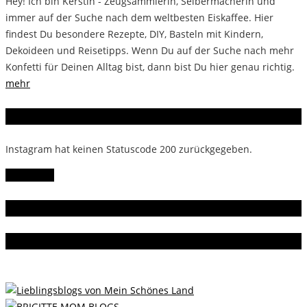
Hey! Ich bin Kerstin - Zeugsammlerin, Selbermacherin und
immer auf der Suche nach dem weltbesten Eiskaffee. Hier
findest Du besondere Rezepte, DIY, Basteln mit Kindern,
Dekoideen und Reisetipps. Wenn Du auf der Suche nach mehr
Konfetti für Deinen Alltag bist, dann bist Du hier genau richtig.
mehr
Instagram
Instagram hat keinen Statuscode 200 zurückgegeben.
Follow Me!
Gern gelesen
Da bin ich dabei