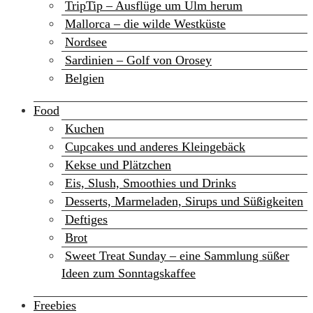
TripTip – Ausflüge um Ulm herum
Mallorca – die wilde Westküste
Nordsee
Sardinien – Golf von Orosey
Belgien
Food
Kuchen
Cupcakes und anderes Kleingebäck
Kekse und Plätzchen
Eis, Slush, Smoothies und Drinks
Desserts, Marmeladen, Sirups und Süßigkeiten
Deftiges
Brot
Sweet Treat Sunday – eine Sammlung süßer
Ideen zum Sonntagskaffee
Freebies