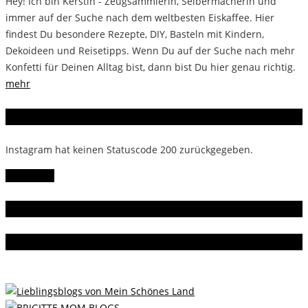
Hey! Ich bin Kerstin - Zeugsammlerin, Selbermacherin und
immer auf der Suche nach dem weltbesten Eiskaffee. Hier
findest Du besondere Rezepte, DIY, Basteln mit Kindern,
Dekoideen und Reisetipps. Wenn Du auf der Suche nach mehr
Konfetti für Deinen Alltag bist, dann bist Du hier genau richtig.
mehr
Instagram
Instagram hat keinen Statuscode 200 zurückgegeben.
Follow Me!
Gern gelesen
Da bin ich dabei