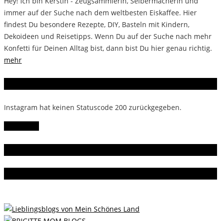
Hey! Ich bin Kerstin - Zeugsammlerin, Selbermacherin und
immer auf der Suche nach dem weltbesten Eiskaffee. Hier
findest Du besondere Rezepte, DIY, Basteln mit Kindern,
Dekoideen und Reisetipps. Wenn Du auf der Suche nach mehr
Konfetti für Deinen Alltag bist, dann bist Du hier genau richtig.
mehr
Instagram
Instagram hat keinen Statuscode 200 zurückgegeben.
Follow Me!
Gern gelesen
Da bin ich dabei