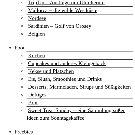
TripTip – Ausflüge um Ulm herum
Mallorca – die wilde Westküste
Nordsee
Sardinien – Golf von Orosey
Belgien
Food
Kuchen
Cupcakes und anderes Kleingebäck
Kekse und Plätzchen
Eis, Slush, Smoothies und Drinks
Desserts, Marmeladen, Sirups und Süßigkeiten
Deftiges
Brot
Sweet Treat Sunday – eine Sammlung süßer
Ideen zum Sonntagskaffee
Freebies