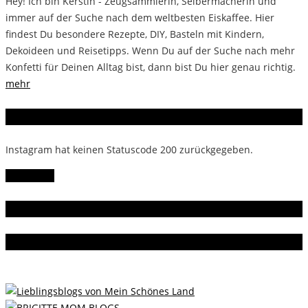
Hey! Ich bin Kerstin - Zeugsammlerin, Selbermacherin und
immer auf der Suche nach dem weltbesten Eiskaffee. Hier
findest Du besondere Rezepte, DIY, Basteln mit Kindern,
Dekoideen und Reisetipps. Wenn Du auf der Suche nach mehr
Konfetti für Deinen Alltag bist, dann bist Du hier genau richtig.
mehr
Instagram
Instagram hat keinen Statuscode 200 zurückgegeben.
Follow Me!
Gern gelesen
Da bin ich dabei