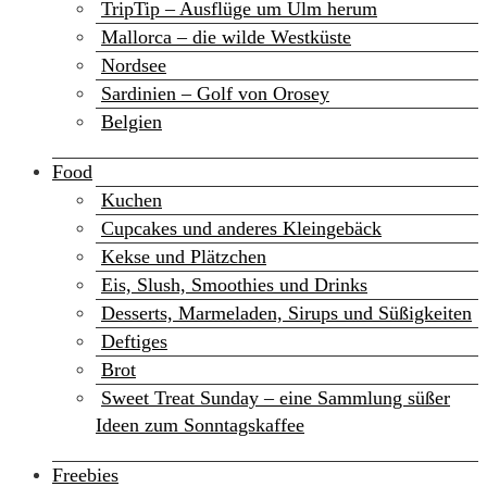
TripTip – Ausflüge um Ulm herum
Mallorca – die wilde Westküste
Nordsee
Sardinien – Golf von Orosey
Belgien
Food
Kuchen
Cupcakes und anderes Kleingebäck
Kekse und Plätzchen
Eis, Slush, Smoothies und Drinks
Desserts, Marmeladen, Sirups und Süßigkeiten
Deftiges
Brot
Sweet Treat Sunday – eine Sammlung süßer
Ideen zum Sonntagskaffee
Freebies