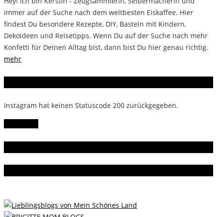
Hey! Ich bin Kerstin - Zeugsammlerin, Selbermacherin und
immer auf der Suche nach dem weltbesten Eiskaffee. Hier
findest Du besondere Rezepte, DIY, Basteln mit Kindern,
Dekoideen und Reisetipps. Wenn Du auf der Suche nach mehr
Konfetti für Deinen Alltag bist, dann bist Du hier genau richtig.
mehr
Instagram
Instagram hat keinen Statuscode 200 zurückgegeben.
Follow Me!
Gern gelesen
Da bin ich dabei