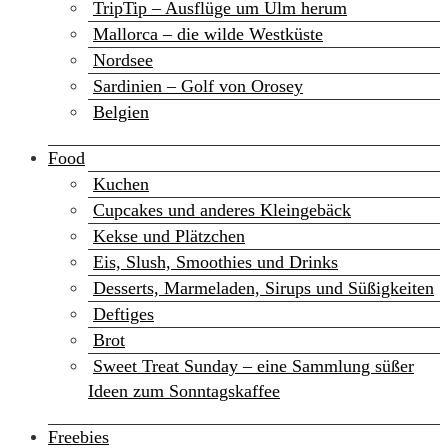
TripTip – Ausflüge um Ulm herum
Mallorca – die wilde Westküste
Nordsee
Sardinien – Golf von Orosey
Belgien
Food
Kuchen
Cupcakes und anderes Kleingebäck
Kekse und Plätzchen
Eis, Slush, Smoothies und Drinks
Desserts, Marmeladen, Sirups und Süßigkeiten
Deftiges
Brot
Sweet Treat Sunday – eine Sammlung süßer
Ideen zum Sonntagskaffee
Freebies