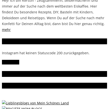
Hey! Ich bin Kerstin - Zeugsammlerin, Selbermacherin und
immer auf der Suche nach dem weltbesten Eiskaffee. Hier
findest Du besondere Rezepte, DIY, Basteln mit Kindern,
Dekoideen und Reisetipps. Wenn Du auf der Suche nach mehr
Konfetti für Deinen Alltag bist, dann bist Du hier genau richtig.
mehr
Instagram
Instagram hat keinen Statuscode 200 zurückgegeben.
Follow Me!
Gern gelesen
Da bin ich dabei