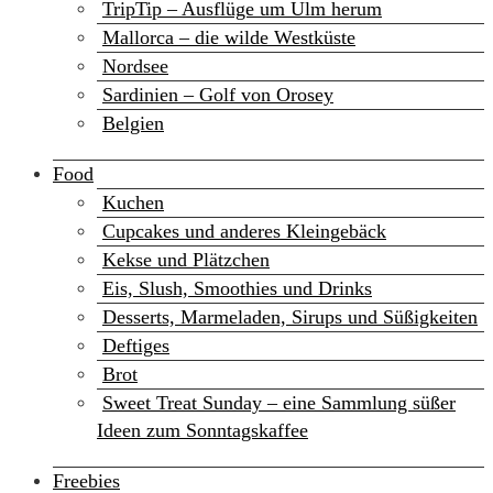
TripTip – Ausflüge um Ulm herum
Mallorca – die wilde Westküste
Nordsee
Sardinien – Golf von Orosey
Belgien
Food
Kuchen
Cupcakes und anderes Kleingebäck
Kekse und Plätzchen
Eis, Slush, Smoothies und Drinks
Desserts, Marmeladen, Sirups und Süßigkeiten
Deftiges
Brot
Sweet Treat Sunday – eine Sammlung süßer
Ideen zum Sonntagskaffee
Freebies