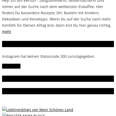
Hey! Ich bin Kerstin - Zeugsammlerin, Selbermacherin und
immer auf der Suche nach dem weltbesten Eiskaffee. Hier
findest Du besondere Rezepte, DIY, Basteln mit Kindern,
Dekoideen und Reisetipps. Wenn Du auf der Suche nach mehr
Konfetti für Deinen Alltag bist, dann bist Du hier genau richtig.
mehr
Instagram
Instagram hat keinen Statuscode 200 zurückgegeben.
Follow Me!
Gern gelesen
Da bin ich dabei