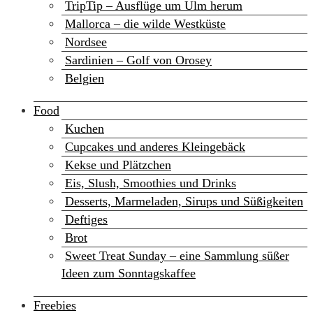
TripTip – Ausflüge um Ulm herum
Mallorca – die wilde Westküste
Nordsee
Sardinien – Golf von Orosey
Belgien
Food
Kuchen
Cupcakes und anderes Kleingebäck
Kekse und Plätzchen
Eis, Slush, Smoothies und Drinks
Desserts, Marmeladen, Sirups und Süßigkeiten
Deftiges
Brot
Sweet Treat Sunday – eine Sammlung süßer
Ideen zum Sonntagskaffee
Freebies