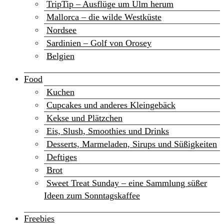
TripTip – Ausflüge um Ulm herum
Mallorca – die wilde Westküste
Nordsee
Sardinien – Golf von Orosey
Belgien
Food
Kuchen
Cupcakes und anderes Kleingebäck
Kekse und Plätzchen
Eis, Slush, Smoothies und Drinks
Desserts, Marmeladen, Sirups und Süßigkeiten
Deftiges
Brot
Sweet Treat Sunday – eine Sammlung süßer
Ideen zum Sonntagskaffee
Freebies