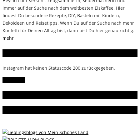
Hey! Ich bin Kerstin - Zeugsammlerin, Selbermacherin und
immer auf der Suche nach dem weltbesten Eiskaffee. Hier
findest Du besondere Rezepte, DIY, Basteln mit Kindern,
Dekoideen und Reisetipps. Wenn Du auf der Suche nach mehr
Konfetti für Deinen Alltag bist, dann bist Du hier genau richtig.
mehr
Instagram
Instagram hat keinen Statuscode 200 zurückgegeben.
Follow Me!
Gern gelesen
Da bin ich dabei