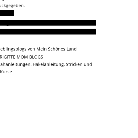
ückgegeben.
low Me!
rn gelesen
 bin ich dabei