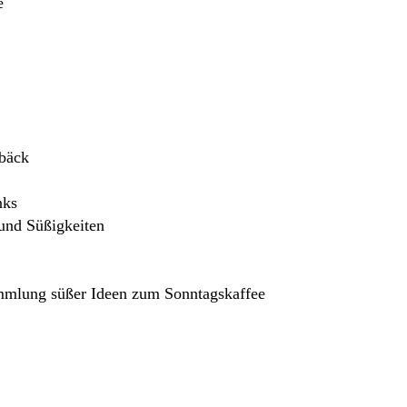
e
bäck
nks
und Süßigkeiten
mmlung süßer Ideen zum Sonntagskaffee