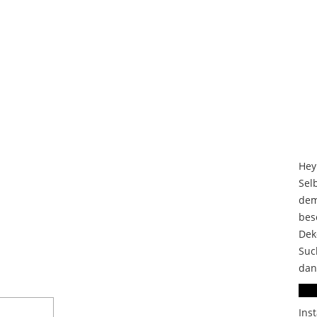
Hey
Sel
dem
bes
Dek
Suc
dan
In
Ins