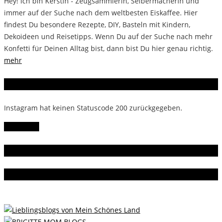
Hey! Ich bin Kerstin - Zeugsammlerin, Selbermacherin und
immer auf der Suche nach dem weltbesten Eiskaffee. Hier
findest Du besondere Rezepte, DIY, Basteln mit Kindern,
Dekoideen und Reisetipps. Wenn Du auf der Suche nach mehr
Konfetti für Deinen Alltag bist, dann bist Du hier genau richtig.
mehr
Instagram
Instagram hat keinen Statuscode 200 zurückgegeben.
Follow Me!
Gern gelesen
Da bin ich dabei