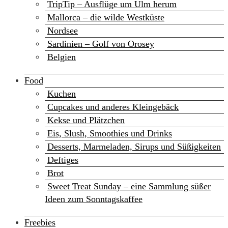
TripTip – Ausflüge um Ulm herum
Mallorca – die wilde Westküste
Nordsee
Sardinien – Golf von Orosey
Belgien
Food
Kuchen
Cupcakes und anderes Kleingebäck
Kekse und Plätzchen
Eis, Slush, Smoothies und Drinks
Desserts, Marmeladen, Sirups und Süßigkeiten
Deftiges
Brot
Sweet Treat Sunday – eine Sammlung süßer
Ideen zum Sonntagskaffee
Freebies