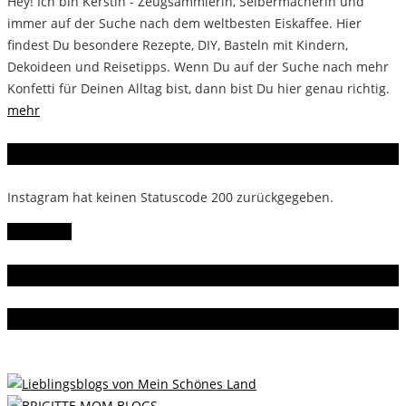
Hey! Ich bin Kerstin - Zeugsammlerin, Selbermacherin und
immer auf der Suche nach dem weltbesten Eiskaffee. Hier
findest Du besondere Rezepte, DIY, Basteln mit Kindern,
Dekoideen und Reisetipps. Wenn Du auf der Suche nach mehr
Konfetti für Deinen Alltag bist, dann bist Du hier genau richtig.
mehr
Instagram
Instagram hat keinen Statuscode 200 zurückgegeben.
Follow Me!
Gern gelesen
Da bin ich dabei