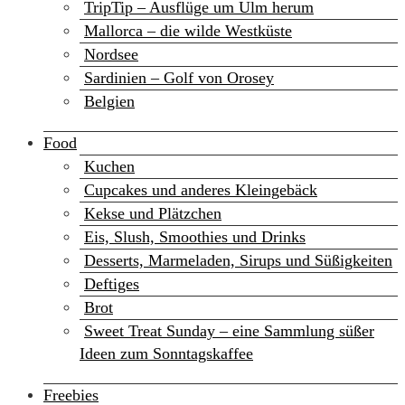
TripTip – Ausflüge um Ulm herum
Mallorca – die wilde Westküste
Nordsee
Sardinien – Golf von Orosey
Belgien
Food
Kuchen
Cupcakes und anderes Kleingebäck
Kekse und Plätzchen
Eis, Slush, Smoothies und Drinks
Desserts, Marmeladen, Sirups und Süßigkeiten
Deftiges
Brot
Sweet Treat Sunday – eine Sammlung süßer
Ideen zum Sonntagskaffee
Freebies