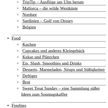
TripTip – Ausflüge um Ulm herum
Mallorca – die wilde Westküste
Nordsee
Sardinien – Golf von Orosey
Belgien
Food
Kuchen
Cupcakes und anderes Kleingebäck
Kekse und Plätzchen
Eis, Slush, Smoothies und Drinks
Desserts, Marmeladen, Sirups und Süßigkeiten
Deftiges
Brot
Sweet Treat Sunday – eine Sammlung süßer
Ideen zum Sonntagskaffee
Freebies