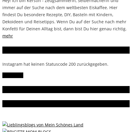
Hey! Ich bin Kerstin - Zeugsammlerin, Selbermacherin und
immer auf der Suche nach dem weltbesten Eiskaffee. Hier
findest Du besondere Rezepte, DIY, Basteln mit Kindern,
Dekoideen und Reisetipps. Wenn Du auf der Suche nach mehr
Konfetti für Deinen Alltag bist, dann bist Du hier genau richtig.
mehr
Instagram
Instagram hat keinen Statuscode 200 zurückgegeben.
Follow Me!
Gern gelesen
Da bin ich dabei