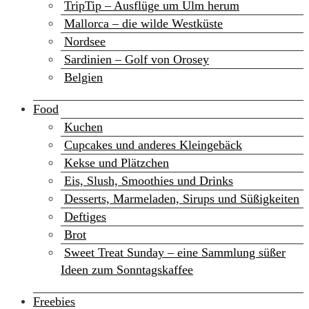
TripTip – Ausflüge um Ulm herum
Mallorca – die wilde Westküste
Nordsee
Sardinien – Golf von Orosey
Belgien
Food
Kuchen
Cupcakes und anderes Kleingebäck
Kekse und Plätzchen
Eis, Slush, Smoothies und Drinks
Desserts, Marmeladen, Sirups und Süßigkeiten
Deftiges
Brot
Sweet Treat Sunday – eine Sammlung süßer
Ideen zum Sonntagskaffee
Freebies