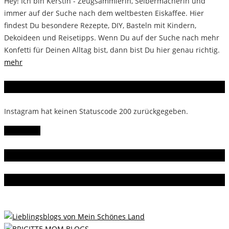
Hey! Ich bin Kerstin - Zeugsammlerin, Selbermacherin und
immer auf der Suche nach dem weltbesten Eiskaffee. Hier
findest Du besondere Rezepte, DIY, Basteln mit Kindern,
Dekoideen und Reisetipps. Wenn Du auf der Suche nach mehr
Konfetti für Deinen Alltag bist, dann bist Du hier genau richtig.
mehr
Instagram
Instagram hat keinen Statuscode 200 zurückgegeben.
Follow Me!
Gern gelesen
Da bin ich dabei