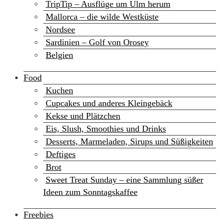
TripTip – Ausflüge um Ulm herum
Mallorca – die wilde Westküste
Nordsee
Sardinien – Golf von Orosey
Belgien
Food
Kuchen
Cupcakes und anderes Kleingebäck
Kekse und Plätzchen
Eis, Slush, Smoothies und Drinks
Desserts, Marmeladen, Sirups und Süßigkeiten
Deftiges
Brot
Sweet Treat Sunday – eine Sammlung süßer
Ideen zum Sonntagskaffee
Freebies