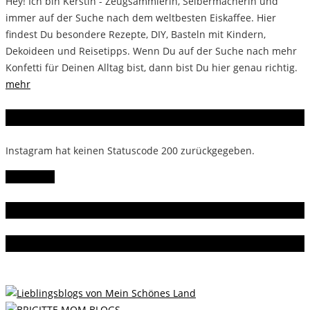
Hey! Ich bin Kerstin - Zeugsammlerin, Selbermacherin und
immer auf der Suche nach dem weltbesten Eiskaffee. Hier
findest Du besondere Rezepte, DIY, Basteln mit Kindern,
Dekoideen und Reisetipps. Wenn Du auf der Suche nach mehr
Konfetti für Deinen Alltag bist, dann bist Du hier genau richtig.
mehr
Instagram
Instagram hat keinen Statuscode 200 zurückgegeben.
Follow Me!
Gern gelesen
Da bin ich dabei