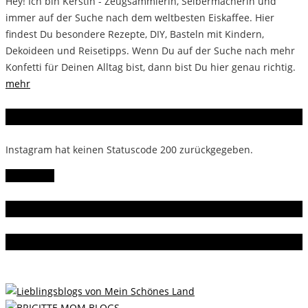
Hey! Ich bin Kerstin - Zeugsammlerin, Selbermacherin und
immer auf der Suche nach dem weltbesten Eiskaffee. Hier
findest Du besondere Rezepte, DIY, Basteln mit Kindern,
Dekoideen und Reisetipps. Wenn Du auf der Suche nach mehr
Konfetti für Deinen Alltag bist, dann bist Du hier genau richtig.
mehr
Instagram
Instagram hat keinen Statuscode 200 zurückgegeben.
Follow Me!
Gern gelesen
Da bin ich dabei