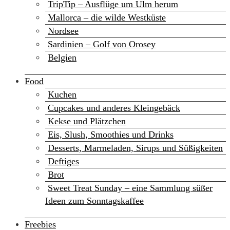
TripTip – Ausflüge um Ulm herum
Mallorca – die wilde Westküste
Nordsee
Sardinien – Golf von Orosey
Belgien
Food
Kuchen
Cupcakes und anderes Kleingebäck
Kekse und Plätzchen
Eis, Slush, Smoothies und Drinks
Desserts, Marmeladen, Sirups und Süßigkeiten
Deftiges
Brot
Sweet Treat Sunday – eine Sammlung süßer
Ideen zum Sonntagskaffee
Freebies