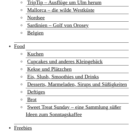
TripTip – Ausflüge um Ulm herum
Mallorca – die wilde Westküste
Nordsee
Sardinien – Golf von Orosey
Belgien
Food
Kuchen
Cupcakes und anderes Kleingebäck
Kekse und Plätzchen
Eis, Slush, Smoothies und Drinks
Desserts, Marmeladen, Sirups und Süßigkeiten
Deftiges
Brot
Sweet Treat Sunday – eine Sammlung süßer
Ideen zum Sonntagskaffee
Freebies