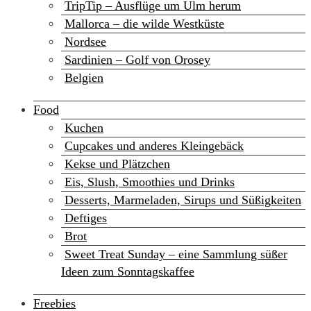
TripTip – Ausflüge um Ulm herum
Mallorca – die wilde Westküste
Nordsee
Sardinien – Golf von Orosey
Belgien
Food
Kuchen
Cupcakes und anderes Kleingebäck
Kekse und Plätzchen
Eis, Slush, Smoothies und Drinks
Desserts, Marmeladen, Sirups und Süßigkeiten
Deftiges
Brot
Sweet Treat Sunday – eine Sammlung süßer
Ideen zum Sonntagskaffee
Freebies