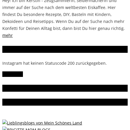
Hey! Ich bin Kerstin - Zeugsammlerin, Selbermacherin und
immer auf der Suche nach dem weltbesten Eiskaffee. Hier
findest Du besondere Rezepte, DIY, Basteln mit Kindern,
Dekoideen und Reisetipps. Wenn Du auf der Suche nach mehr
Konfetti für Deinen Alltag bist, dann bist Du hier genau richtig.
mehr
Instagram
Instagram hat keinen Statuscode 200 zurückgegeben.
Follow Me!
Gern gelesen
Da bin ich dabei