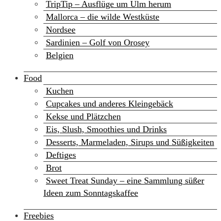
TripTip – Ausflüge um Ulm herum
Mallorca – die wilde Westküste
Nordsee
Sardinien – Golf von Orosey
Belgien
Food
Kuchen
Cupcakes und anderes Kleingebäck
Kekse und Plätzchen
Eis, Slush, Smoothies und Drinks
Desserts, Marmeladen, Sirups und Süßigkeiten
Deftiges
Brot
Sweet Treat Sunday – eine Sammlung süßer
Ideen zum Sonntagskaffee
Freebies