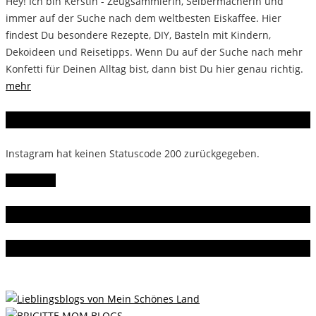
Hey! Ich bin Kerstin - Zeugsammlerin, Selbermacherin und
immer auf der Suche nach dem weltbesten Eiskaffee. Hier
findest Du besondere Rezepte, DIY, Basteln mit Kindern,
Dekoideen und Reisetipps. Wenn Du auf der Suche nach mehr
Konfetti für Deinen Alltag bist, dann bist Du hier genau richtig.
mehr
Instagram
Instagram hat keinen Statuscode 200 zurückgegeben.
Follow Me!
Gern gelesen
Da bin ich dabei