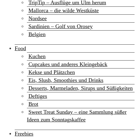
TripTip – Ausflüge um Ulm herum
Mallorca – die wilde Westküste
Nordsee
Sardinien – Golf von Orosey
Belgien
Food
Kuchen
Cupcakes und anderes Kleingebäck
Kekse und Plätzchen
Eis, Slush, Smoothies und Drinks
Desserts, Marmeladen, Sirups und Süßigkeiten
Deftiges
Brot
Sweet Treat Sunday – eine Sammlung süßer
Ideen zum Sonntagskaffee
Freebies