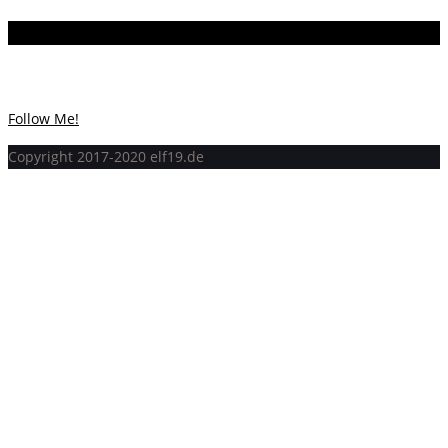
Instagram
Instagram hat keinen Statuscode 200 zurückgegeben.
Follow Me!
Copyright 2017-2020 elf19.de