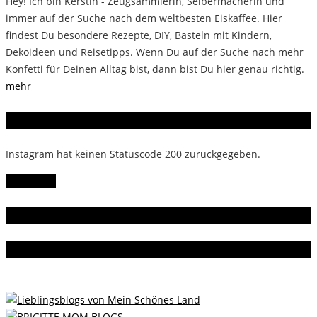
Hey! Ich bin Kerstin - Zeugsammlerin, Selbermacherin und
immer auf der Suche nach dem weltbesten Eiskaffee. Hier
findest Du besondere Rezepte, DIY, Basteln mit Kindern,
Dekoideen und Reisetipps. Wenn Du auf der Suche nach mehr
Konfetti für Deinen Alltag bist, dann bist Du hier genau richtig.
mehr
Instagram
Instagram hat keinen Statuscode 200 zurückgegeben.
Follow Me!
Gern gelesen
Da bin ich dabei