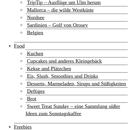
TripTip – Ausflüge um Ulm herum
Mallorca – die wilde Westküste
Nordsee
Sardinien – Golf von Orosey
Belgien
Food
Kuchen
Cupcakes und anderes Kleingebäck
Kekse und Plätzchen
Eis, Slush, Smoothies und Drinks
Desserts, Marmeladen, Sirups und Süßigkeiten
Deftiges
Brot
Sweet Treat Sunday – eine Sammlung süßer
Ideen zum Sonntagskaffee
Freebies