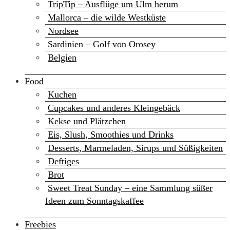
TripTip – Ausflüge um Ulm herum
Mallorca – die wilde Westküste
Nordsee
Sardinien – Golf von Orosey
Belgien
Food
Kuchen
Cupcakes und anderes Kleingebäck
Kekse und Plätzchen
Eis, Slush, Smoothies und Drinks
Desserts, Marmeladen, Sirups und Süßigkeiten
Deftiges
Brot
Sweet Treat Sunday – eine Sammlung süßer
Ideen zum Sonntagskaffee
Freebies