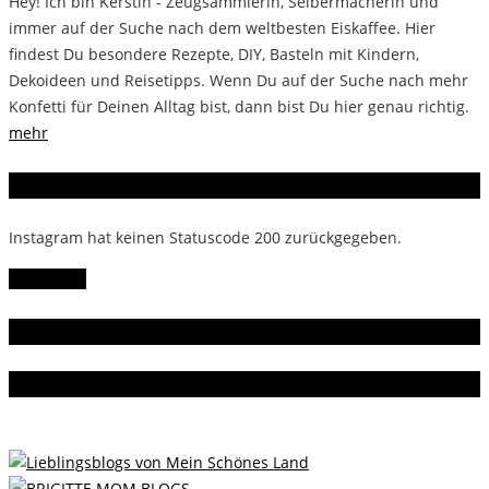
Hey! Ich bin Kerstin - Zeugsammlerin, Selbermacherin und
immer auf der Suche nach dem weltbesten Eiskaffee. Hier
findest Du besondere Rezepte, DIY, Basteln mit Kindern,
Dekoideen und Reisetipps. Wenn Du auf der Suche nach mehr
Konfetti für Deinen Alltag bist, dann bist Du hier genau richtig.
mehr
Instagram
Instagram hat keinen Statuscode 200 zurückgegeben.
Follow Me!
Gern gelesen
Da bin ich dabei