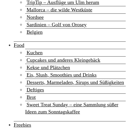
TripTip – Ausflüge um Ulm herum
Mallorca – die wilde Westküste
Nordsee
Sardinien – Golf von Orosey
Belgien
Food
Kuchen
Cupcakes und anderes Kleingebäck
Kekse und Plätzchen
Eis, Slush, Smoothies und Drinks
Desserts, Marmeladen, Sirups und Süßigkeiten
Deftiges
Brot
Sweet Treat Sunday – eine Sammlung süßer
Ideen zum Sonntagskaffee
Freebies