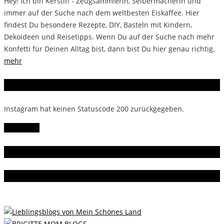
Hey! Ich bin Kerstin - Zeugsammlerin, Selbermacherin und
immer auf der Suche nach dem weltbesten Eiskaffee. Hier
findest Du besondere Rezepte, DIY, Basteln mit Kindern,
Dekoideen und Reisetipps. Wenn Du auf der Suche nach mehr
Konfetti für Deinen Alltag bist, dann bist Du hier genau richtig.
mehr
Instagram
Instagram hat keinen Statuscode 200 zurückgegeben.
Follow Me!
Gern gelesen
Da bin ich dabei