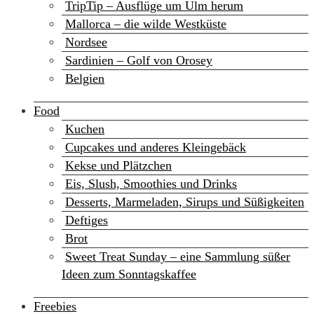
TripTip – Ausflüge um Ulm herum
Mallorca – die wilde Westküste
Nordsee
Sardinien – Golf von Orosey
Belgien
Food
Kuchen
Cupcakes und anderes Kleingebäck
Kekse und Plätzchen
Eis, Slush, Smoothies und Drinks
Desserts, Marmeladen, Sirups und Süßigkeiten
Deftiges
Brot
Sweet Treat Sunday – eine Sammlung süßer
Ideen zum Sonntagskaffee
Freebies