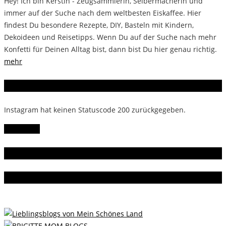
Hey! Ich bin Kerstin - Zeugsammlerin, Selbermacherin und
immer auf der Suche nach dem weltbesten Eiskaffee. Hier
findest Du besondere Rezepte, DIY, Basteln mit Kindern,
Dekoideen und Reisetipps. Wenn Du auf der Suche nach mehr
Konfetti für Deinen Alltag bist, dann bist Du hier genau richtig.
mehr
Instagram
Instagram hat keinen Statuscode 200 zurückgegeben.
Follow Me!
Gern gelesen
Da bin ich dabei