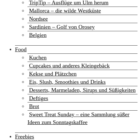
TripTip – Ausflüge um Ulm herum
Mallorca – die wilde Westküste
Nordsee
Sardinien – Golf von Orosey
Belgien
Food
Kuchen
Cupcakes und anderes Kleingebäck
Kekse und Plätzchen
Eis, Slush, Smoothies und Drinks
Desserts, Marmeladen, Sirups und Süßigkeiten
Deftiges
Brot
Sweet Treat Sunday – eine Sammlung süßer
Ideen zum Sonntagskaffee
Freebies