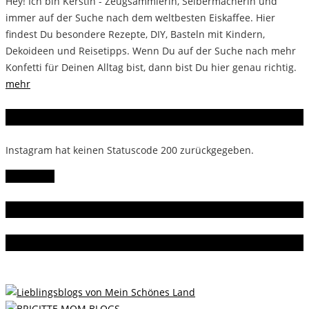
Hey! Ich bin Kerstin - Zeugsammlerin, Selbermacherin und
immer auf der Suche nach dem weltbesten Eiskaffee. Hier
findest Du besondere Rezepte, DIY, Basteln mit Kindern,
Dekoideen und Reisetipps. Wenn Du auf der Suche nach mehr
Konfetti für Deinen Alltag bist, dann bist Du hier genau richtig.
mehr
Instagram
Instagram hat keinen Statuscode 200 zurückgegeben.
Follow Me!
Gern gelesen
Da bin ich dabei