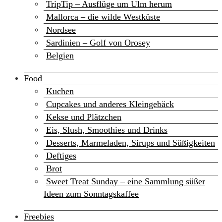
TripTip – Ausflüge um Ulm herum
Mallorca – die wilde Westküste
Nordsee
Sardinien – Golf von Orosey
Belgien
Food
Kuchen
Cupcakes und anderes Kleingebäck
Kekse und Plätzchen
Eis, Slush, Smoothies und Drinks
Desserts, Marmeladen, Sirups und Süßigkeiten
Deftiges
Brot
Sweet Treat Sunday – eine Sammlung süßer
Ideen zum Sonntagskaffee
Freebies