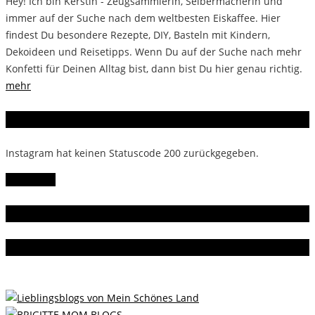
Hey! Ich bin Kerstin - Zeugsammlerin, Selbermacherin und
immer auf der Suche nach dem weltbesten Eiskaffee. Hier
findest Du besondere Rezepte, DIY, Basteln mit Kindern,
Dekoideen und Reisetipps. Wenn Du auf der Suche nach mehr
Konfetti für Deinen Alltag bist, dann bist Du hier genau richtig.
mehr
Instagram
Instagram hat keinen Statuscode 200 zurückgegeben.
Follow Me!
Gern gelesen
Da bin ich dabei