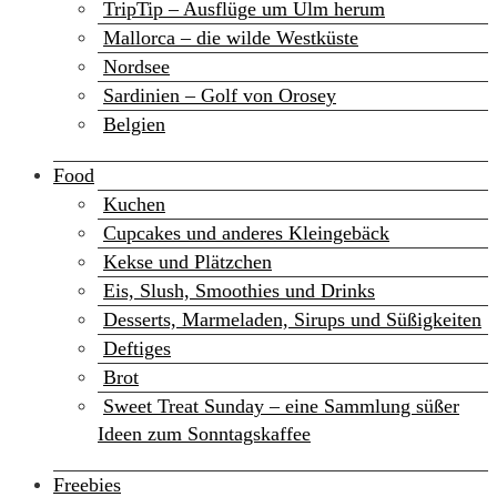
TripTip – Ausflüge um Ulm herum
Mallorca – die wilde Westküste
Nordsee
Sardinien – Golf von Orosey
Belgien
Food
Kuchen
Cupcakes und anderes Kleingebäck
Kekse und Plätzchen
Eis, Slush, Smoothies und Drinks
Desserts, Marmeladen, Sirups und Süßigkeiten
Deftiges
Brot
Sweet Treat Sunday – eine Sammlung süßer
Ideen zum Sonntagskaffee
Freebies