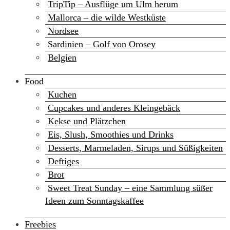
TripTip – Ausflüge um Ulm herum
Mallorca – die wilde Westküste
Nordsee
Sardinien – Golf von Orosey
Belgien
Food
Kuchen
Cupcakes und anderes Kleingebäck
Kekse und Plätzchen
Eis, Slush, Smoothies und Drinks
Desserts, Marmeladen, Sirups und Süßigkeiten
Deftiges
Brot
Sweet Treat Sunday – eine Sammlung süßer
Ideen zum Sonntagskaffee
Freebies