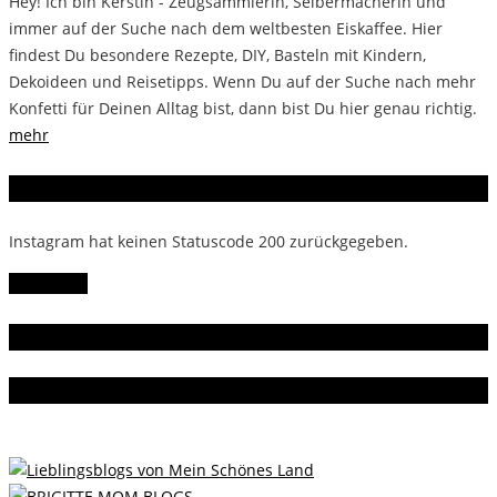
Hey! Ich bin Kerstin - Zeugsammlerin, Selbermacherin und
immer auf der Suche nach dem weltbesten Eiskaffee. Hier
findest Du besondere Rezepte, DIY, Basteln mit Kindern,
Dekoideen und Reisetipps. Wenn Du auf der Suche nach mehr
Konfetti für Deinen Alltag bist, dann bist Du hier genau richtig.
mehr
Instagram
Instagram hat keinen Statuscode 200 zurückgegeben.
Follow Me!
Gern gelesen
Da bin ich dabei