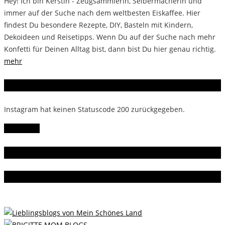
Hey! Ich bin Kerstin - Zeugsammlerin, Selbermacherin und
immer auf der Suche nach dem weltbesten Eiskaffee. Hier
findest Du besondere Rezepte, DIY, Basteln mit Kindern,
Dekoideen und Reisetipps. Wenn Du auf der Suche nach mehr
Konfetti für Deinen Alltag bist, dann bist Du hier genau richtig.
mehr
Instagram
Instagram hat keinen Statuscode 200 zurückgegeben.
Follow Me!
Gern gelesen
Da bin ich dabei