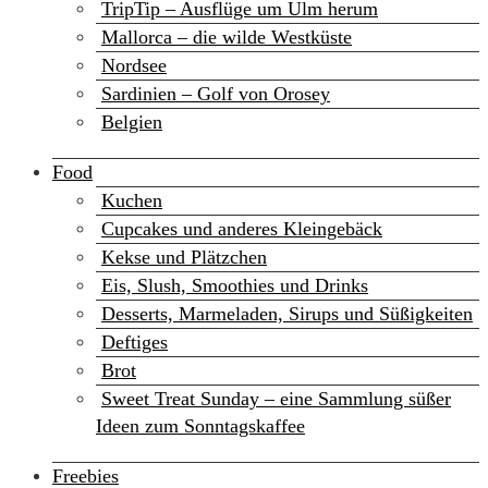
TripTip – Ausflüge um Ulm herum
Mallorca – die wilde Westküste
Nordsee
Sardinien – Golf von Orosey
Belgien
Food
Kuchen
Cupcakes und anderes Kleingebäck
Kekse und Plätzchen
Eis, Slush, Smoothies und Drinks
Desserts, Marmeladen, Sirups und Süßigkeiten
Deftiges
Brot
Sweet Treat Sunday – eine Sammlung süßer
Ideen zum Sonntagskaffee
Freebies