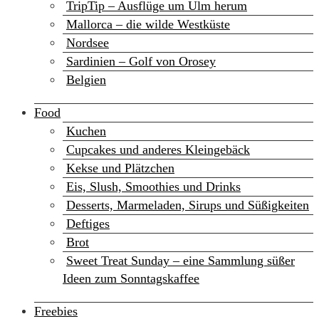
TripTip – Ausflüge um Ulm herum
Mallorca – die wilde Westküste
Nordsee
Sardinien – Golf von Orosey
Belgien
Food
Kuchen
Cupcakes und anderes Kleingebäck
Kekse und Plätzchen
Eis, Slush, Smoothies und Drinks
Desserts, Marmeladen, Sirups und Süßigkeiten
Deftiges
Brot
Sweet Treat Sunday – eine Sammlung süßer
Ideen zum Sonntagskaffee
Freebies