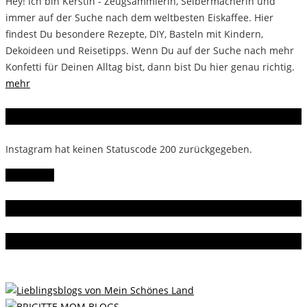
Hey! Ich bin Kerstin - Zeugsammlerin, Selbermacherin und
immer auf der Suche nach dem weltbesten Eiskaffee. Hier
findest Du besondere Rezepte, DIY, Basteln mit Kindern,
Dekoideen und Reisetipps. Wenn Du auf der Suche nach mehr
Konfetti für Deinen Alltag bist, dann bist Du hier genau richtig.
mehr
Instagram
Instagram hat keinen Statuscode 200 zurückgegeben.
Follow Me!
Gern gelesen
Da bin ich dabei