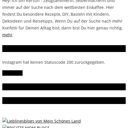
Hey! Ich bin Kerstin - Zeugsammlerin, Selbermacherin und
immer auf der Suche nach dem weltbesten Eiskaffee. Hier
findest Du besondere Rezepte, DIY, Basteln mit Kindern,
Dekoideen und Reisetipps. Wenn Du auf der Suche nach mehr
Konfetti für Deinen Alltag bist, dann bist Du hier genau richtig.
mehr
Instagram
Instagram hat keinen Statuscode 200 zurückgegeben.
Follow Me!
Gern gelesen
Da bin ich dabei