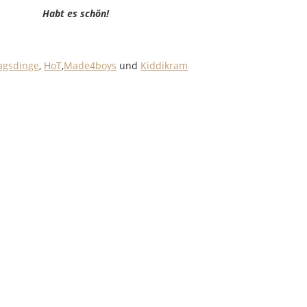
Habt es schön!
agsdinge
,
HoT
,
Made4boys
und
Kiddikram