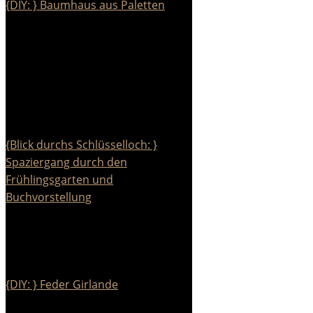
{DIY: } Baumhaus aus Paletten
{Blick durchs Schlüsselloch: }
Spaziergang durch den
Frühlingsgarten und
Buchvorstellung
{DIY: } Feder Girlande