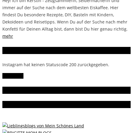
Hey! Ich bin Kerstin - Zeugsammlerin, Selbermacherin und
immer auf der Suche nach dem weltbesten Eiskaffee. Hier
findest Du besondere Rezepte, DIY, Basteln mit Kindern,
Dekoideen und Reisetipps. Wenn Du auf der Suche nach mehr
Konfetti für Deinen Alltag bist, dann bist Du hier genau richtig.
mehr
Instagram
Instagram hat keinen Statuscode 200 zurückgegeben.
Follow Me!
Gern gelesen
Da bin ich dabei