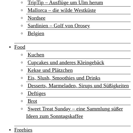
TripTip – Ausflüge um Ulm herum
Mallorca – die wilde Westküste
Nordsee
Sardinien – Golf von Orosey
Belgien
Food
Kuchen
Cupcakes und anderes Kleingebäck
Kekse und Plätzchen
Eis, Slush, Smoothies und Drinks
Desserts, Marmeladen, Sirups und Süßigkeiten
Deftiges
Brot
Sweet Treat Sunday – eine Sammlung süßer
Ideen zum Sonntagskaffee
Freebies