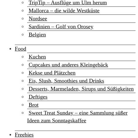
TripTip – Ausflüge um Ulm herum
Mallorca – die wilde Westküste
Nordsee
Sardinien – Golf von Orosey
Belgien
Food
Kuchen
Cupcakes und anderes Kleingebäck
Kekse und Plätzchen
Eis, Slush, Smoothies und Drinks
Desserts, Marmeladen, Sirups und Süßigkeiten
Deftiges
Brot
Sweet Treat Sunday – eine Sammlung süßer
Ideen zum Sonntagskaffee
Freebies