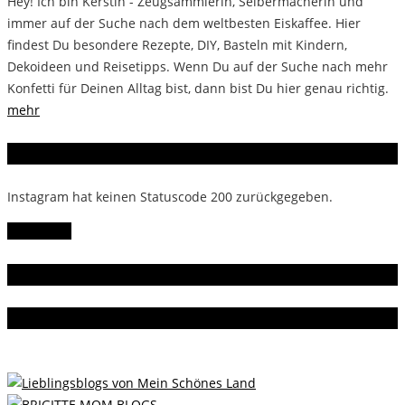
Hey! Ich bin Kerstin - Zeugsammlerin, Selbermacherin und
immer auf der Suche nach dem weltbesten Eiskaffee. Hier
findest Du besondere Rezepte, DIY, Basteln mit Kindern,
Dekoideen und Reisetipps. Wenn Du auf der Suche nach mehr
Konfetti für Deinen Alltag bist, dann bist Du hier genau richtig.
mehr
Instagram
Instagram hat keinen Statuscode 200 zurückgegeben.
Follow Me!
Gern gelesen
Da bin ich dabei