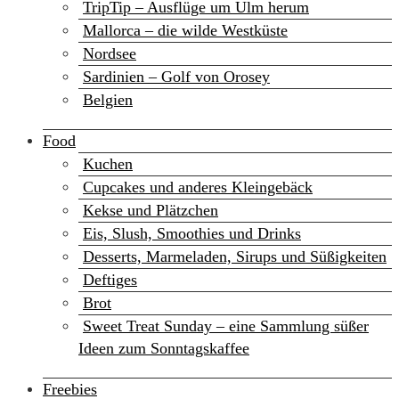
TripTip – Ausflüge um Ulm herum
Mallorca – die wilde Westküste
Nordsee
Sardinien – Golf von Orosey
Belgien
Food
Kuchen
Cupcakes und anderes Kleingebäck
Kekse und Plätzchen
Eis, Slush, Smoothies und Drinks
Desserts, Marmeladen, Sirups und Süßigkeiten
Deftiges
Brot
Sweet Treat Sunday – eine Sammlung süßer
Ideen zum Sonntagskaffee
Freebies