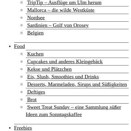
TripTip – Ausflüge um Ulm herum
Mallorca – die wilde Westküste
Nordsee
Sardinien – Golf von Orosey
Belgien
Food
Kuchen
Cupcakes und anderes Kleingebäck
Kekse und Plätzchen
Eis, Slush, Smoothies und Drinks
Desserts, Marmeladen, Sirups und Süßigkeiten
Deftiges
Brot
Sweet Treat Sunday – eine Sammlung süßer
Ideen zum Sonntagskaffee
Freebies