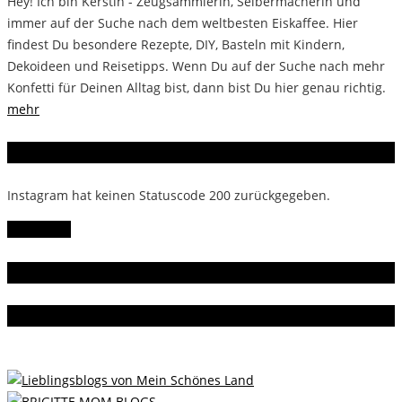
Hey! Ich bin Kerstin - Zeugsammlerin, Selbermacherin und
immer auf der Suche nach dem weltbesten Eiskaffee. Hier
findest Du besondere Rezepte, DIY, Basteln mit Kindern,
Dekoideen und Reisetipps. Wenn Du auf der Suche nach mehr
Konfetti für Deinen Alltag bist, dann bist Du hier genau richtig.
mehr
Instagram
Instagram hat keinen Statuscode 200 zurückgegeben.
Follow Me!
Gern gelesen
Da bin ich dabei