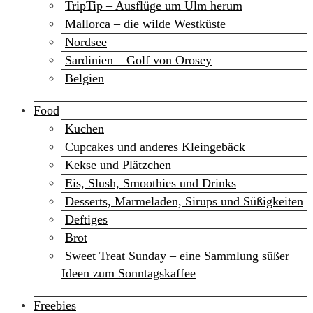
TripTip – Ausflüge um Ulm herum
Mallorca – die wilde Westküste
Nordsee
Sardinien – Golf von Orosey
Belgien
Food
Kuchen
Cupcakes und anderes Kleingebäck
Kekse und Plätzchen
Eis, Slush, Smoothies und Drinks
Desserts, Marmeladen, Sirups und Süßigkeiten
Deftiges
Brot
Sweet Treat Sunday – eine Sammlung süßer
Ideen zum Sonntagskaffee
Freebies