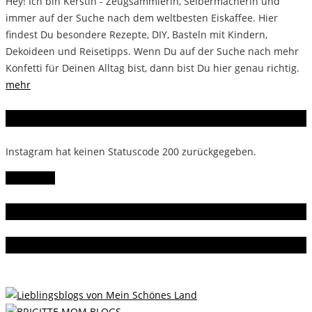
Hey! Ich bin Kerstin - Zeugsammlerin, Selbermacherin und
immer auf der Suche nach dem weltbesten Eiskaffee. Hier
findest Du besondere Rezepte, DIY, Basteln mit Kindern,
Dekoideen und Reisetipps. Wenn Du auf der Suche nach mehr
Konfetti für Deinen Alltag bist, dann bist Du hier genau richtig.
mehr
Instagram
Instagram hat keinen Statuscode 200 zurückgegeben.
Follow Me!
Gern gelesen
Da bin ich dabei