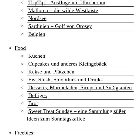
TripTip – Ausflüge um Ulm herum
Mallorca – die wilde Westküste
Nordsee
Sardinien – Golf von Orosey
Belgien
Food
Kuchen
Cupcakes und anderes Kleingebäck
Kekse und Plätzchen
Eis, Slush, Smoothies und Drinks
Desserts, Marmeladen, Sirups und Süßigkeiten
Deftiges
Brot
Sweet Treat Sunday – eine Sammlung süßer
Ideen zum Sonntagskaffee
Freebies