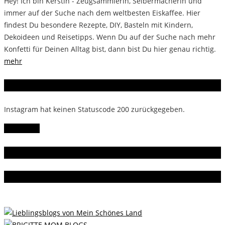
Hey! Ich bin Kerstin - Zeugsammlerin, Selbermacherin und
immer auf der Suche nach dem weltbesten Eiskaffee. Hier
findest Du besondere Rezepte, DIY, Basteln mit Kindern,
Dekoideen und Reisetipps. Wenn Du auf der Suche nach mehr
Konfetti für Deinen Alltag bist, dann bist Du hier genau richtig.
mehr
Instagram
Instagram hat keinen Statuscode 200 zurückgegeben.
Follow Me!
Gern gelesen
Da bin ich dabei