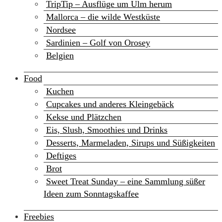
TripTip – Ausflüge um Ulm herum
Mallorca – die wilde Westküste
Nordsee
Sardinien – Golf von Orosey
Belgien
Food
Kuchen
Cupcakes und anderes Kleingebäck
Kekse und Plätzchen
Eis, Slush, Smoothies und Drinks
Desserts, Marmeladen, Sirups und Süßigkeiten
Deftiges
Brot
Sweet Treat Sunday – eine Sammlung süßer
Ideen zum Sonntagskaffee
Freebies