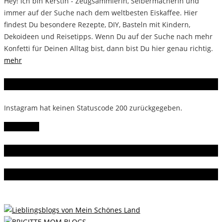
Hey! Ich bin Kerstin - Zeugsammlerin, Selbermacherin und
immer auf der Suche nach dem weltbesten Eiskaffee. Hier
findest Du besondere Rezepte, DIY, Basteln mit Kindern,
Dekoideen und Reisetipps. Wenn Du auf der Suche nach mehr
Konfetti für Deinen Alltag bist, dann bist Du hier genau richtig.
mehr
Instagram
Instagram hat keinen Statuscode 200 zurückgegeben.
Follow Me!
Gern gelesen
Da bin ich dabei