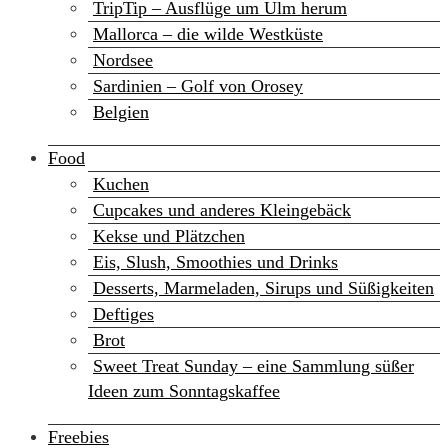
TripTip – Ausflüge um Ulm herum
Mallorca – die wilde Westküste
Nordsee
Sardinien – Golf von Orosey
Belgien
Food
Kuchen
Cupcakes und anderes Kleingebäck
Kekse und Plätzchen
Eis, Slush, Smoothies und Drinks
Desserts, Marmeladen, Sirups und Süßigkeiten
Deftiges
Brot
Sweet Treat Sunday – eine Sammlung süßer
Ideen zum Sonntagskaffee
Freebies