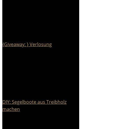
{Giveaway: } Verlosung
DIY: Segelboote aus Treibholz
machen