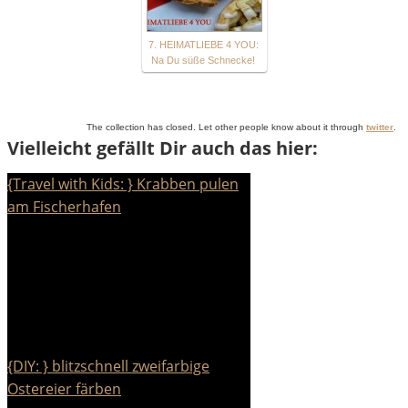
7. HEIMATLIEBE 4 YOU:
Na Du süße Schnecke!
The collection has closed. Let other people know about it through
twitter
.
Vielleicht gefällt Dir auch das hier:
{Travel with Kids: } Krabben pulen
am Fischerhafen
{DIY: } blitzschnell zweifarbige
Ostereier färben