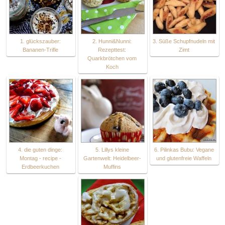
1. glückszauber:
2. Hunni&Nunni:
3. Süße Schupfnudeln mit
Bananen-Trifle
Rezepttest:
Zimt
Quarkbrötchen vom
Koch
4. die guten dinge:
5. Lillys kleine
6. Pilinkas Bubu: Vegane
Montag - recipe -
Gartenwelt: Heidelbeer-
und glutenfreie Waffeln
Erdbeerkuchen
Muffins