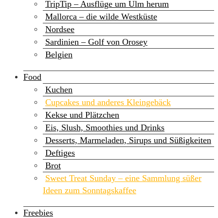
TripTip – Ausflüge um Ulm herum
Mallorca – die wilde Westküste
Nordsee
Sardinien – Golf von Orosey
Belgien
Food
Kuchen
Cupcakes und anderes Kleingebäck
Kekse und Plätzchen
Eis, Slush, Smoothies und Drinks
Desserts, Marmeladen, Sirups und Süßigkeiten
Deftiges
Brot
Sweet Treat Sunday – eine Sammlung süßer
Ideen zum Sonntagskaffee
Freebies