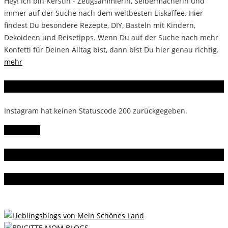
Hey! Ich bin Kerstin - Zeugsammlerin, Selbermacherin und
immer auf der Suche nach dem weltbesten Eiskaffee. Hier
findest Du besondere Rezepte, DIY, Basteln mit Kindern,
Dekoideen und Reisetipps. Wenn Du auf der Suche nach mehr
Konfetti für Deinen Alltag bist, dann bist Du hier genau richtig.
mehr
Instagram
Instagram hat keinen Statuscode 200 zurückgegeben.
Follow Me!
Gern gelesen
Da bin ich dabei