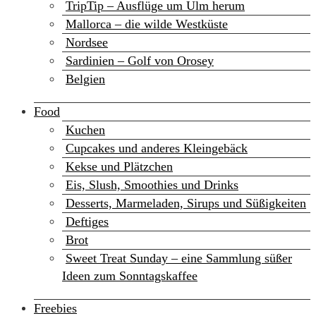
TripTip – Ausflüge um Ulm herum
Mallorca – die wilde Westküste
Nordsee
Sardinien – Golf von Orosey
Belgien
Food
Kuchen
Cupcakes und anderes Kleingebäck
Kekse und Plätzchen
Eis, Slush, Smoothies und Drinks
Desserts, Marmeladen, Sirups und Süßigkeiten
Deftiges
Brot
Sweet Treat Sunday – eine Sammlung süßer
Ideen zum Sonntagskaffee
Freebies