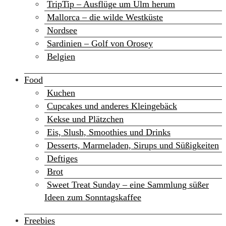
TripTip – Ausflüge um Ulm herum
Mallorca – die wilde Westküste
Nordsee
Sardinien – Golf von Orosey
Belgien
Food
Kuchen
Cupcakes und anderes Kleingebäck
Kekse und Plätzchen
Eis, Slush, Smoothies und Drinks
Desserts, Marmeladen, Sirups und Süßigkeiten
Deftiges
Brot
Sweet Treat Sunday – eine Sammlung süßer
Ideen zum Sonntagskaffee
Freebies