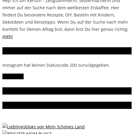
Hey! Ich bin Kerstin - Zeugsammlerin, Selbermacherin und
immer auf der Suche nach dem weltbesten Eiskaffee. Hier
findest Du besondere Rezepte, DIY, Basteln mit Kindern,
Dekoideen und Reisetipps. Wenn Du auf der Suche nach mehr
Konfetti für Deinen Alltag bist, dann bist Du hier genau richtig.
mehr
Instagram
Instagram hat keinen Statuscode 200 zurückgegeben.
Follow Me!
Gern gelesen
Da bin ich dabei