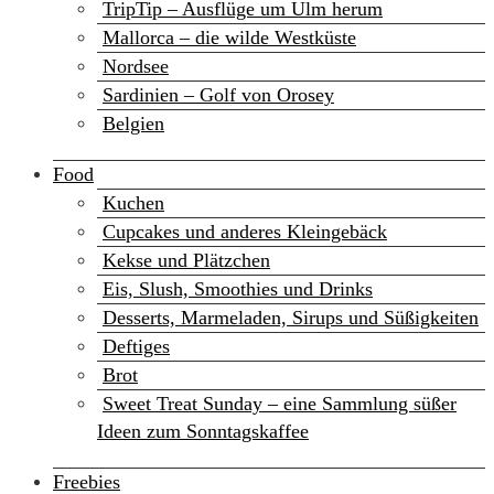
TripTip – Ausflüge um Ulm herum
Mallorca – die wilde Westküste
Nordsee
Sardinien – Golf von Orosey
Belgien
Food
Kuchen
Cupcakes und anderes Kleingebäck
Kekse und Plätzchen
Eis, Slush, Smoothies und Drinks
Desserts, Marmeladen, Sirups und Süßigkeiten
Deftiges
Brot
Sweet Treat Sunday – eine Sammlung süßer
Ideen zum Sonntagskaffee
Freebies