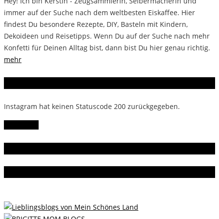
Hey! Ich bin Kerstin - Zeugsammlerin, Selbermacherin und
immer auf der Suche nach dem weltbesten Eiskaffee. Hier
findest Du besondere Rezepte, DIY, Basteln mit Kindern,
Dekoideen und Reisetipps. Wenn Du auf der Suche nach mehr
Konfetti für Deinen Alltag bist, dann bist Du hier genau richtig.
mehr
Instagram
Instagram hat keinen Statuscode 200 zurückgegeben.
Follow Me!
Gern gelesen
Da bin ich dabei