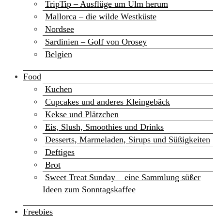
TripTip – Ausflüge um Ulm herum
Mallorca – die wilde Westküste
Nordsee
Sardinien – Golf von Orosey
Belgien
Food
Kuchen
Cupcakes und anderes Kleingebäck
Kekse und Plätzchen
Eis, Slush, Smoothies und Drinks
Desserts, Marmeladen, Sirups und Süßigkeiten
Deftiges
Brot
Sweet Treat Sunday – eine Sammlung süßer
Ideen zum Sonntagskaffee
Freebies