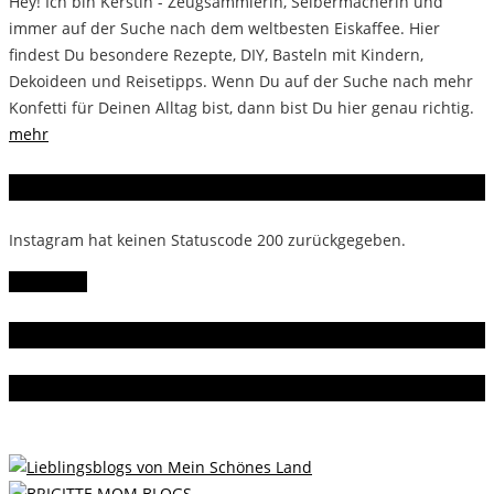
Hey! Ich bin Kerstin - Zeugsammlerin, Selbermacherin und
immer auf der Suche nach dem weltbesten Eiskaffee. Hier
findest Du besondere Rezepte, DIY, Basteln mit Kindern,
Dekoideen und Reisetipps. Wenn Du auf der Suche nach mehr
Konfetti für Deinen Alltag bist, dann bist Du hier genau richtig.
mehr
Instagram
Instagram hat keinen Statuscode 200 zurückgegeben.
Follow Me!
Gern gelesen
Da bin ich dabei