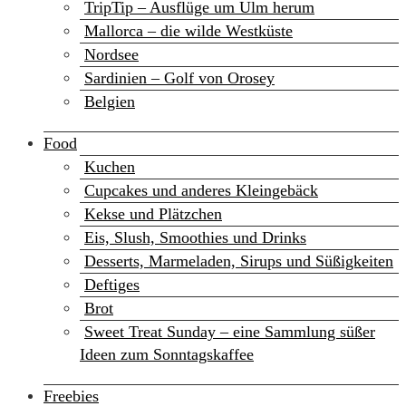
TripTip – Ausflüge um Ulm herum
Mallorca – die wilde Westküste
Nordsee
Sardinien – Golf von Orosey
Belgien
Food
Kuchen
Cupcakes und anderes Kleingebäck
Kekse und Plätzchen
Eis, Slush, Smoothies und Drinks
Desserts, Marmeladen, Sirups und Süßigkeiten
Deftiges
Brot
Sweet Treat Sunday – eine Sammlung süßer
Ideen zum Sonntagskaffee
Freebies