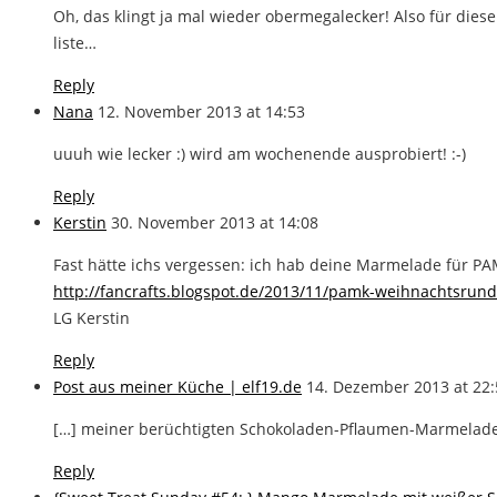
Oh, das klingt ja mal wieder obermegalecker! Also für dies
liste…
Reply
Nana
12. November 2013 at 14:53
uuuh wie lecker :) wird am wochenende ausprobiert! :-)
Reply
Kerstin
30. November 2013 at 14:08
Fast hätte ichs vergessen: ich hab deine Marmelade für PA
http://fancrafts.blogspot.de/2013/11/pamk-weihnachtsrun
LG Kerstin
Reply
Post aus meiner Küche | elf19.de
14. Dezember 2013 at 22:
[…] meiner berüchtigten Schokoladen-Pflaumen-Marmelade 
Reply