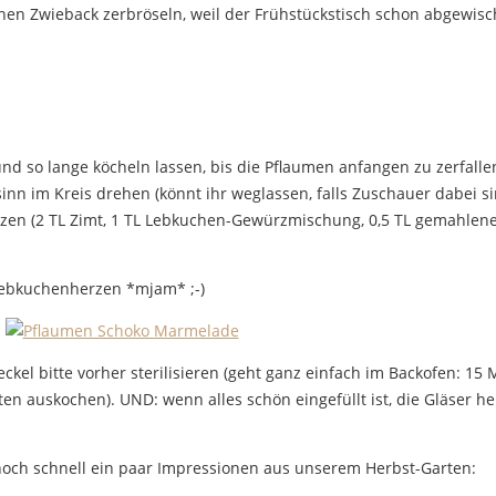
inen Zwieback zerbröseln, weil der Frühstückstisch schon abgewisch
nd so lange köcheln lassen, bis die Pflaumen anfangen zu zerfalle
inn im Kreis drehen (könnt ihr weglassen, falls Zuschauer dabei 
rzen (2 TL Zimt, 1 TL Lebkuchen-Gewürzmischung, 0,5 TL gemahlen
Lebkuchenherzen *mjam* ;-)
ckel bitte vorher sterilisieren (geht ganz einfach im Backofen: 1
n auskochen). UND: wenn alles schön eingefüllt ist, die Gläser hei
noch schnell ein paar Impressionen aus unserem Herbst-Garten: