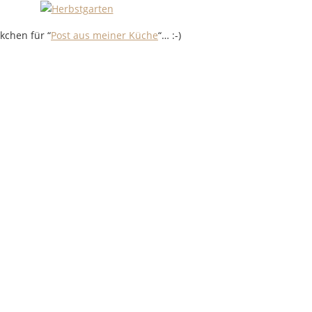
kchen für “
Post aus meiner Küche
“… :-)