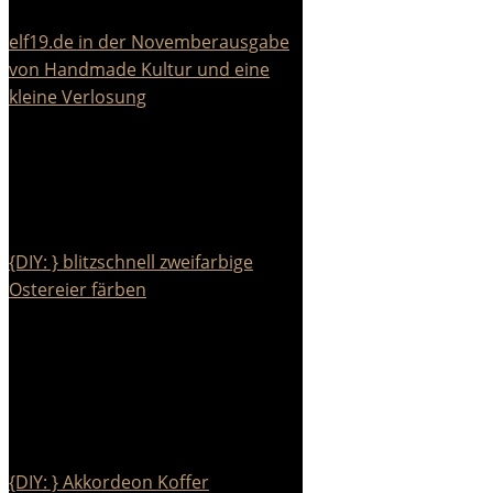
elf19.de in der Novemberausgabe
von Handmade Kultur und eine
kleine Verlosung
{DIY: } blitzschnell zweifarbige
Ostereier färben
{DIY: } Akkordeon Koffer