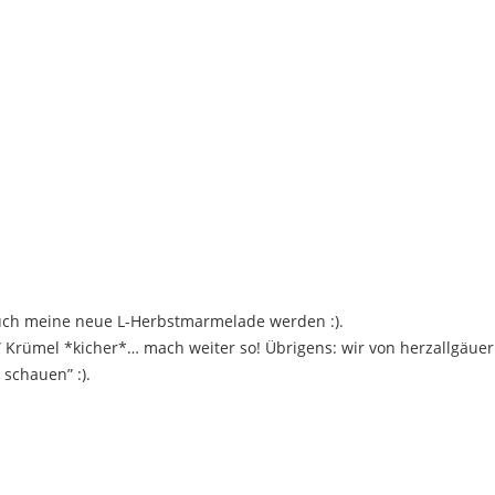
uch meine neue L-Herbstmarmelade werden :).
n” Krümel *kicher*… mach weiter so! Übrigens: wir von herzallgäuer
 schauen” :).